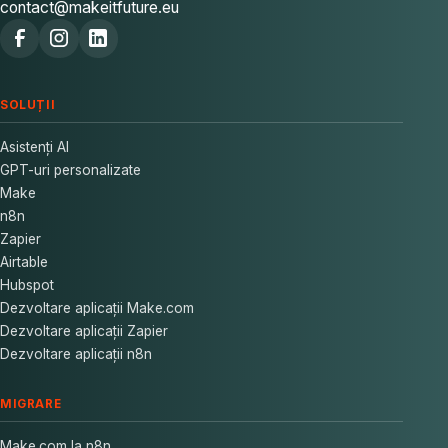
contact@makeitfuture.eu
SOLUȚII
Asistenți AI
GPT-uri personalizate
Make
n8n
Zapier
Airtable
Hubspot
Dezvoltare aplicații Make.com
Dezvoltare aplicații Zapier
Dezvoltare aplicații n8n
MIGRARE
Make.com la n8n