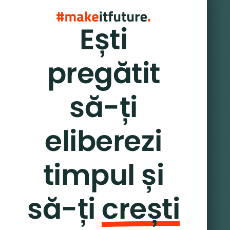
Ești
pregătit
să-ți
eliberezi
timpul și
să-ți
crești