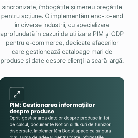
sincronizate, îmbogățite și mereu pregătite
pentru acțiune. O implementăm end-to-end
în diverse industrii, cu specializare
aprofundată în cazuri de utilizare PIM și CDP
pentru e-commerce, dedicate afacerilor
care gestionează cataloage mari de
produse și date despre clienți la scară largă.
PIM: Gestionarea informațiilor
despre produse
Opriți gestionarea datelor despre produse în foi
de calcul, documente Notion și fluxuri de furnizori
dispersate. Implementăm Boost.space ca singura
dvs. sursă de adevăr pentru toate informațiile