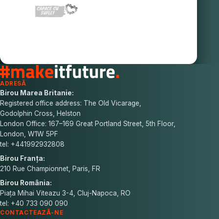
ADRESĂ
Birou Marea Britanie:
Registered office address: The Old Vicarage,
Godolphin Cross, Helston
London Office: 167–169 Great Portland Street, 5th Floor,
London, W1W 5PF
tel: +441992932808
Birou Franța:
210 Rue Championnet, Paris, FR
Birou România:
Piața Mihai Viteazu 3-4, Cluj-Napoca, RO
tel: +40 733 090 090
CONTACTEAZĂ-NE