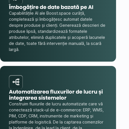
Îmbogățire de date bazată pe AI
Capabilitățile AI ale Boost.space curăță,
completează și îmbogățesc automat datele
despre produse și clienți. Generează descrieri de
produse lipsă, standardizează formatele
atributelor, elimină duplicatele și acoperă lacunele
de date, toate fără intervenție manuală, la scară
largă.
Automatizarea fluxurilor de lucru și
integrarea sistemelor
Construim fluxurile de lucru automatizate care vă
conectează stack-ul de e-commerce: ERP, WMS,
PIM, CDP, CRM, instrumente de marketing și
platforme de logistică. De la captarea comenzilor
la îndeplinire, de la lead la client, de la