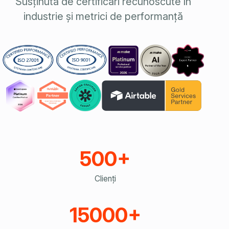
Susținută de certificări recunoscute în
industrie și metrici de performanță
500+
Clienți
15000+