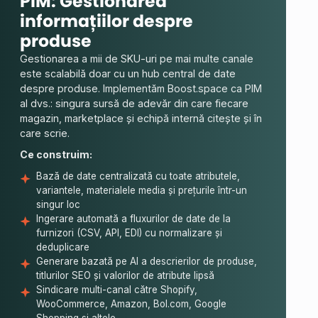
PIM: Gestionarea
C
informațiilor despre
d
produse
Pe
câ
Gestionarea a mii de SKU-uri pe mai multe canale
ac
este scalabilă doar cu un hub central de date
o 
despre produse. Implementăm Boost.space ca PIM
ve
al dvs.: singura sursă de adevăr din care fiecare
co
magazin, marketplace și echipă internă citește și în
ac
care scrie.
Ce
Ce construim:
Bază de date centralizată cu toate atributele,
variantele, materialele media și prețurile într-un
singur loc
Ingerare automată a fluxurilor de date de la
furnizori (CSV, API, EDI) cu normalizare și
deduplicare
Generare bazată pe AI a descrierilor de produse,
titlurilor SEO și valorilor de atribute lipsă
Sindicare multi-canal către Shopify,
WooCommerce, Amazon, Bol.com, Google
Shopping și altele