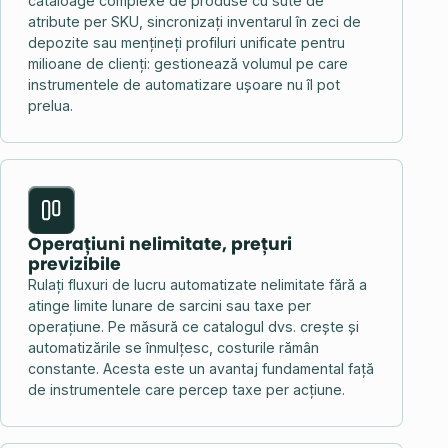
cataloage complexe de produse cu sute de
atribute per SKU, sincronizați inventarul în zeci de
depozite sau mențineți profiluri unificate pentru
milioane de clienți: gestionează volumul pe care
instrumentele de automatizare ușoare nu îl pot
prelua.
Operațiuni nelimitate, prețuri
previzibile
Rulați fluxuri de lucru automatizate nelimitate fără a
atinge limite lunare de sarcini sau taxe per
operațiune. Pe măsură ce catalogul dvs. crește și
automatizările se înmulțesc, costurile rămân
constante. Acesta este un avantaj fundamental față
de instrumentele care percep taxe per acțiune.