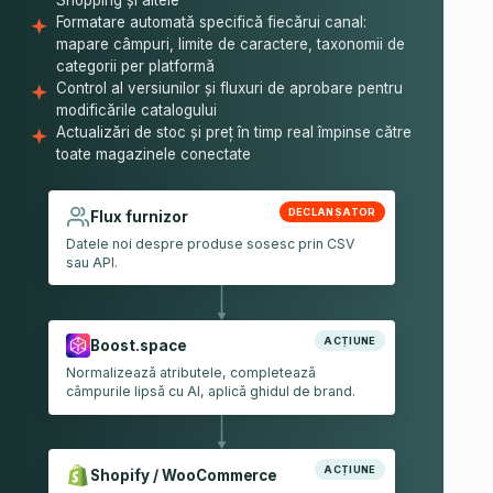
Formatare automată specifică fiecărui canal:
mapare câmpuri, limite de caractere, taxonomii de
categorii per platformă
Control al versiunilor și fluxuri de aprobare pentru
modificările catalogului
Actualizări de stoc și preț în timp real împinse către
toate magazinele conectate
DECLANȘATOR
Flux furnizor
Datele noi despre produse sosesc prin CSV
sau API.
ACȚIUNE
Boost.space
Normalizează atributele, completează
câmpurile lipsă cu AI, aplică ghidul de brand.
ACȚIUNE
Shopify / WooCommerce