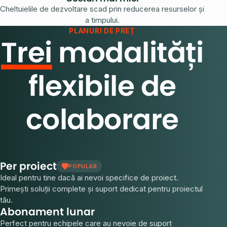
Cheltuielile de dezvoltare scad prin reducerea resurselor și
a timpului.
PLANURI DE PREȚ
Trei
modalități
flexibile de
colaborare
Per proiect
POPULAR
Ideal pentru tine dacă ai nevoi specifice de proiect.
Primești soluții complete și suport dedicat pentru proiectul
tău.
Abonament lunar
Perfect pentru echipele care au nevoie de suport