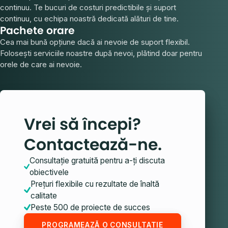
continuu. Te bucuri de costuri predictibile și suport
continuu, cu echipa noastră dedicată alături de tine.
Pachete orare
Cea mai bună opțiune dacă ai nevoie de suport flexibil.
Folosești serviciile noastre după nevoi, plătind doar pentru
orele de care ai nevoie.
Vrei să începi?
Contactează-ne.
Consultație gratuită pentru a-ți discuta
obiectivele
Prețuri flexibile cu rezultate de înaltă
calitate
Peste 500 de proiecte de succes
PROGRAMEAZĂ O CONSULTAȚIE