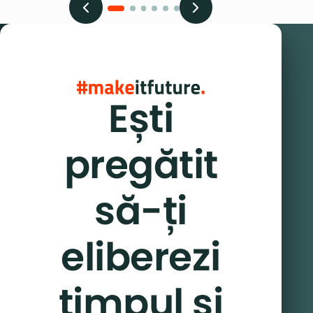
Ești
pregătit
să-ți
eliberezi
timpul și