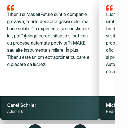
Tiberiu și MakeitFuture sunt o companie
Lucrez cu 
grozavă, foarte dedicată găsirii celor mai
simt noroc
bune soluții. Cu experiența și cunoștințele
fondatorul.
lor, pot înțelege corect situația și pot veni
și știu ce 
cu procese automate potrivite în MAKE
probleme, 
sau alte instrumente similare. În plus,
oficială es
Tiberiu este un om extraordinar cu care e
și probleme
o plăcere să lucrezi.
Automatiza
de afaceri.
Carel Schrier
Michaela
Addmark
Red Club