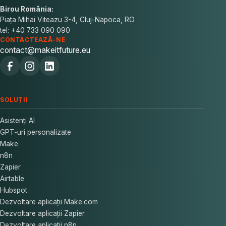
Birou România:
Piața Mihai Viteazu 3-4, Cluj-Napoca, RO
tel: +40 733 090 090
CONTACTEAZĂ-NE
contact@makeitfuture.eu
SOLUȚII
Asistenți AI
GPT-uri personalizate
Make
n8n
Zapier
Airtable
Hubspot
Dezvoltare aplicații Make.com
Dezvoltare aplicații Zapier
Dezvoltare aplicații n8n