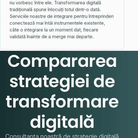
nu vorbesc între ele. Transformarea digitală
tradițională spune înlocuiți totul dintr-o dată.
Serviciile noastre de integrare pentru întreprinderi
conectează mai întâi instrumentele existente,
câte o integrare la un moment dat, fiecare
validată înainte de a merge mai departe.
Compararea
strategiei de
transformare
digitală
Consultanța noastră de strategie digitală