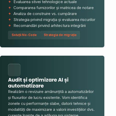
✦
Evaluarea stivei tehnologice actuale
✦
Compararea furnizorilor și matricea de notare
✦
Analiza de construire vs. cumpărare
✦
Strategia privind migrația și evaluarea riscurilor
✦
Recomandări privind arhitectura integrării
Soluții No-Code
Strategia de migrație
Audit și optimizare AI și
automatizare
Realizăm o revizuire amănunțită a automatizărilor
și fluxurilor de lucru existente. Vom identifica
zonele cu performanțe slabe, datorii tehnice și
modalități de maximizare a valorii investițiilor dvs.
curente înainte de a adăuga noi sisteme.