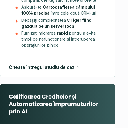
companii, oferte, sarcini, note și oferte.
Asigură-te
Cartografierea câmpului
100% precisă
între cele două CRM-uri.
Depășiți complexitatea
vTiger fiind
găzduit pe un server local
.
Furnizați migrarea
rapid
pentru a evita
timpii de nefuncționare și întreruperea
operațiunilor zilnice.
Citește întregul studiu de caz
Calificarea Creditelor și
Automatizarea Împrumuturilor
prin AI