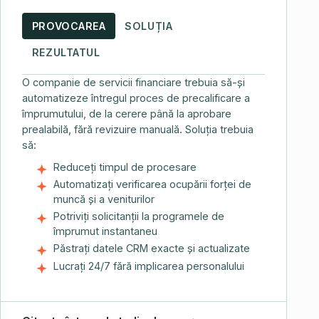
PROVOCAREA
SOLUȚIA
REZULTATUL
O companie de servicii financiare trebuia să-și
automatizeze întregul proces de precalificare a
împrumutului, de la cerere până la aprobare
prealabilă, fără revizuire manuală. Soluția trebuia
să:
Reduceți timpul de procesare
Automatizați verificarea ocupării forței de
muncă și a veniturilor
Potriviți solicitanții la programele de
împrumut instantaneu
Păstrați datele CRM exacte și actualizate
Lucrați 24/7 fără implicarea personalului