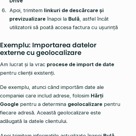
Drive
Apoi, trimitem
linkuri de descărcare și
previzualizare
înapoi la
Bulă
, astfel încât
utilizatorii să poată accesa factura cu ușurință
Exemplu: Importarea datelor
externe cu geolocalizare
Am lucrat și la vrac
procese de import de date
pentru clienţii existenţi.
De exemplu, atunci când importăm date ale
companiei care includ adrese, folosim
Hărți
Google
pentru a determina
geolocalizare
pentru
fiecare adresă. Această geolocalizare este
adăugată la datele clientului.
Apoi trimitem informațiile actualizate înapoi
Bulă
.