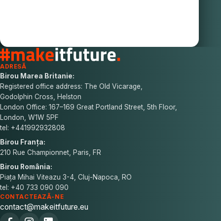
ADRESĂ
Birou Marea Britanie:
Registered office address: The Old Vicarage,
Godolphin Cross, Helston
London Office: 167–169 Great Portland Street, 5th Floor,
London, W1W 5PF
tel: +441992932808
Birou Franța:
210 Rue Championnet, Paris, FR
Birou România:
Piața Mihai Viteazu 3-4, Cluj-Napoca, RO
tel: +40 733 090 090
CONTACTEAZĂ-NE
contact@makeitfuture.eu