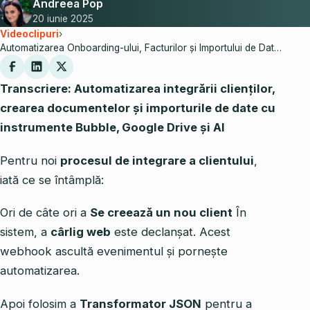
Andreea Pop
20 iunie 2025
Videoclipuri
›
Automatizarea Onboarding-ului, Facturilor și Importului de Date | Demonstrație No-Code
Transcriere: Automatizarea integrării clienților,
crearea documentelor și importurile de date cu
instrumente Bubble, Google Drive și AI
Pentru noi
procesul de integrare a clientului
,
iată ce se întâmplă:
Ori de câte ori a
Se creează un nou client
În
sistem, a
cârlig web
este declanșat. Acest
webhook ascultă evenimentul și pornește
automatizarea.
Apoi folosim a
Transformator JSON
pentru a