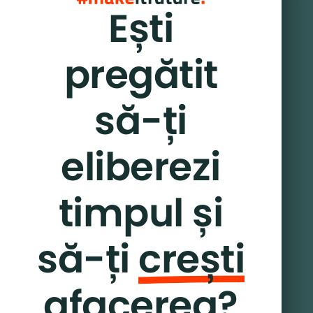
Ești
pregătit
să-ți
eliberezi
timpul și
să-ți
crești
afacerea?