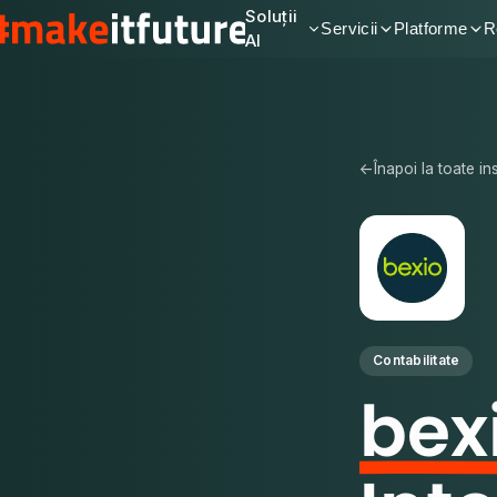
Soluții
Servicii
Platforme
R
AI
←
Înapoi la toate i
Contabilitate
bex