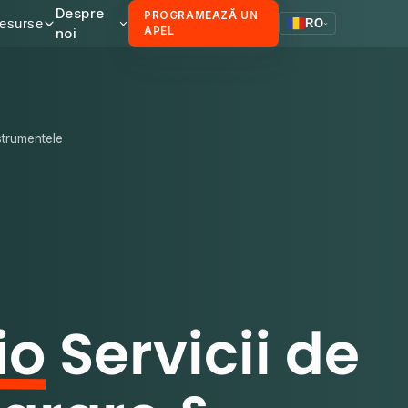
Despre
PROGRAMEAZĂ UN
esurse
RO
noi
APEL
nstrumentele
io
Servicii de