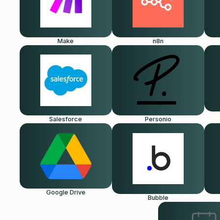
Make
n8n
Salesforce
Personio
Google Drive
Bubble