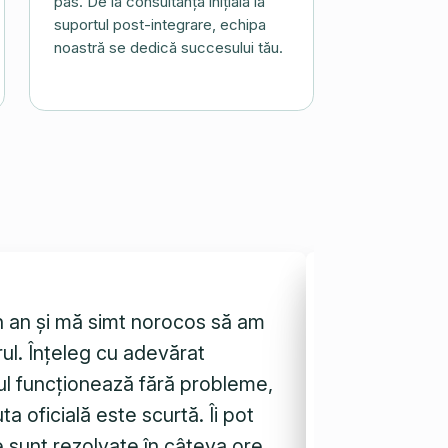
pas. De la consultanța inițială la
suportul post-integrare, echipa
noastră se dedică succesului tău.
n an și mă simt norocos să am
Excelent! Ne
ul. Înțeleg cu adevărat
transpusă co
otul funcționează fără probleme,
pentru noi, 
a oficială este scurtă. Îi pot
parcursul co
 sunt rezolvate în câteva ore.
foarte bune 