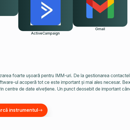
Gmail
ActiveCampaign
area foarte ușoară pentru IMM-uri. De la gestionarea contactelor
software-ul acoperă tot ce este important și mai ales necesar. Be
in centre de date elvețiene. Un punct deosebit de important cân
arcă instrumentul