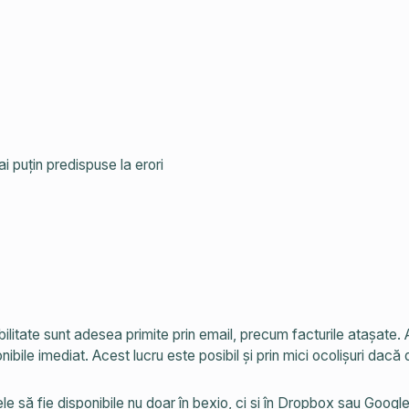
ai puțin predispuse la erori
itate sunt adesea primite prin email, precum facturile atașate.
ibile imediat. Acest lucru este posibil și prin mici ocolișuri dac
ă fie disponibile nu doar în bexio, ci și în Dropbox sau Google