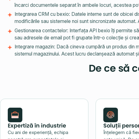
încarci documentele separat în ambele locuri, acestea pot 
Integrarea CRM cu bexio: Datele interne sunt de obicei di
modificările sau sistemele noi sunt sincronizate automat. 
Gestionarea contactelor: Interfața API bexio îți permite s
sau adresele de email pot fi grupate într-o colecție și cr
Integrare magazin: Dacă cineva cumpără un produs din ma
sistemul magazinului. Acest lucru declanșează automat și
De ce să c
Expertiză în industrie
Soluții perso
Cu ani de experiență, echipa
Înțelegem că fie