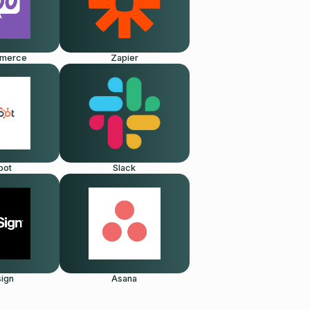
merce
Zapier
pot
Slack
ign
Asana