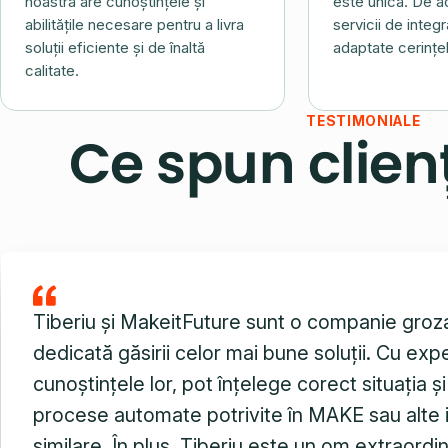
noastră are cunoștințele și
este unică. De 
abilitățile necesare pentru a livra
servicii de integ
soluții eficiente și de înaltă
adaptate cerințel
calitate.
TESTIMONIALE
Ce spun clienț
Tiberiu și MakeitFuture sunt o companie groz
dedicată găsirii celor mai bune soluții. Cu expe
cunoștințele lor, pot înțelege corect situația ș
procese automate potrivite în MAKE sau alte
similare. În plus, Tiberiu este un om extraordi