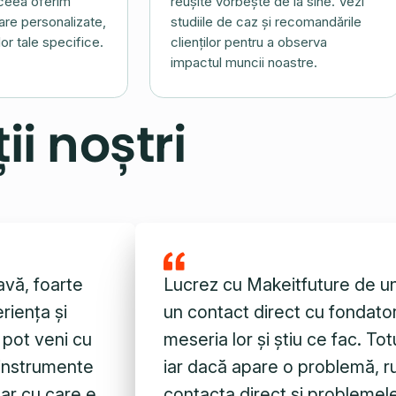
aceea oferim
reușite vorbește de la sine. Vezi
rare personalizate,
studiile de caz și recomandările
or tale specifice.
clienților pentru a observa
impactul muncii noastre.
ii noștri
avă, foarte
Lucrez cu Makeitfuture de u
riența și
un contact direct cu fondator
i pot veni cu
meseria lor și știu ce fac. T
 instrumente
iar dacă apare o problemă, rut
nar cu care e
contacta direct și problemele