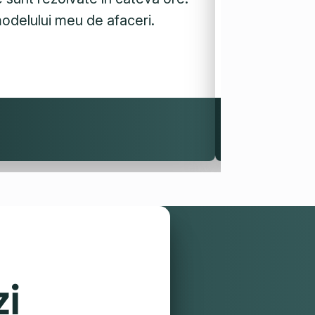
modelului meu de afaceri.
existent.
Anca Tataru
Capace cu suflet
zi