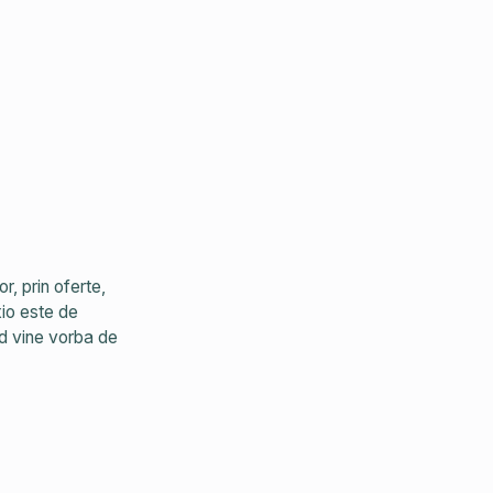
, prin oferte,
xio este de
d vine vorba de