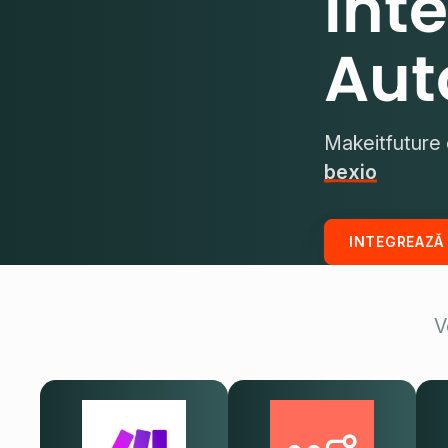
Int
Aut
Makeitfuture 
bexio
INTEGREAZĂ
V