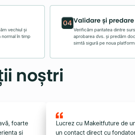
Validare și predare
04
lăm vechiul și
Verificăm paritatea dintre sur
ă normal în timp
aprobarea dvs. și predăm docu
simtă sigură pe noua platform
ii noștri
avă, foarte
Lucrez cu Makeitfuture de u
riența și
un contact direct cu fondator