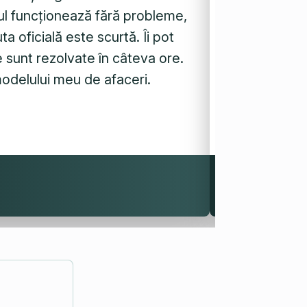
otul funcționează fără probleme,
pentru noi, 
a oficială este scurtă. Îi pot
parcursul co
 sunt rezolvate în câteva ore.
foarte bune 
modelului meu de afaceri.
existent.
Anca Tataru
Capace cu suflet