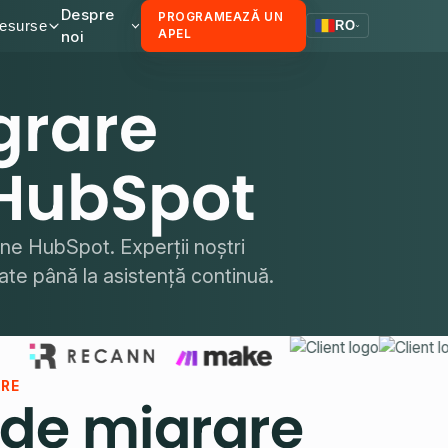
Despre
PROGRAMEAZĂ UN
esurse
RO
noi
APEL
grare
 HubSpot
one HubSpot. Experții noștri
date până la asistență continuă.
ARE
 de migrare