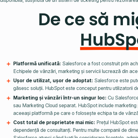
disponibilă, susținută de un sistem de ticketing pentru rezolvarea
De ce să mig
HubSp
Platformă unificată:
Salesforce a fost construit prin ach
Echipele de vânzări, marketing și servicii lucrează din ac
Ușor de utilizat, ușor de adoptat:
Salesforce este pute
găsesc soluții. HubSpot este conceput pentru utilizatorii de z
Marketing și vânzări într-un singur loc:
Cu Salesforc
sau Marketing Cloud separat. HubSpot include marketing pri
aceeași platformă pe care o folosește echipa ta de vânză
Cost total de proprietate mai mic:
Prețul HubSpot este
dependență de consultanți. Pentru multe companii de dimen
Salesforce atunci când luați în considerare licențele, admini