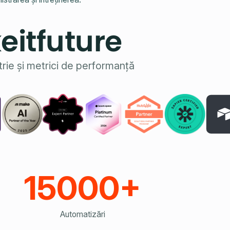
eitfuture
trie și metrici de performanță
15000+
Automatizări