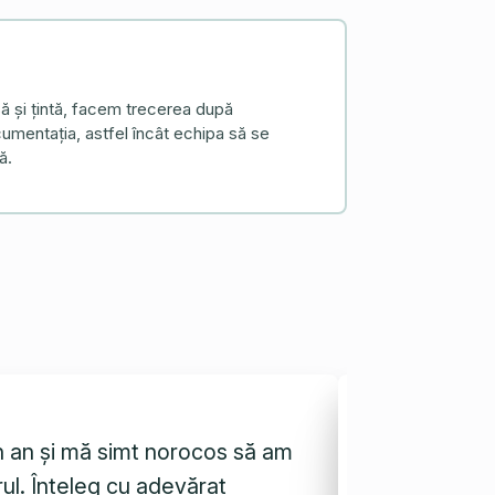
să și țintă, facem trecerea după
mentația, astfel încât echipa să se
ă.
n an și mă simt norocos să am
Excelent! Ne
ul. Înțeleg cu adevărat
transpusă co