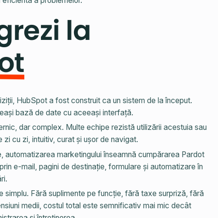
 eficientă a problemelor.
rezi la
ot
iziții, HubSpot a fost construit ca un sistem de la început.
eeași bază de date cu aceeași interfață.
rnic, dar complex. Multe echipe rezistă utilizării acestuia sau
i cu zi, intuitiv, curat și ușor de navigat.
e, automatizarea marketingului înseamnă cumpărarea Pardot
n e-mail, pagini de destinație, formulare și automatizare în
ri.
 simplu. Fără suplimente pe funcție, fără taxe surpriză, fără
siuni medii, costul total este semnificativ mai mic decât
strarea și întreținerea.