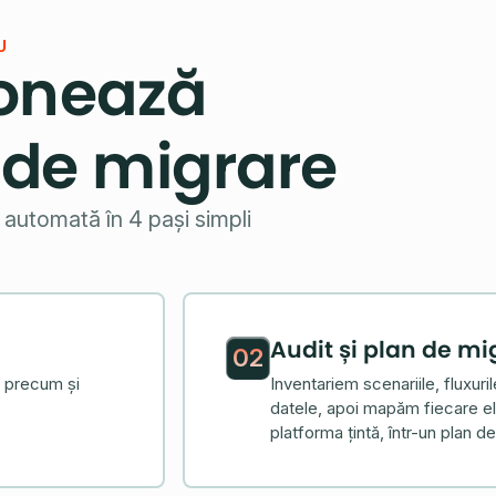
U
onează
 de migrare
automată în 4 pași simpli
Audit și plan de mi
02
, precum și
Inventariem scenariile, fluxuri
datele, apoi mapăm fiecare el
platforma țintă, într-un plan 