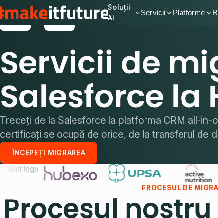
Soluții
Servicii
Platforme
R
AI
Servicii de mi
Salesforce la
Treceți de la Salesforce la platforma CRM all-in-
certificați se ocupă de orice, de la transferul de 
ÎNCEPEȚI MIGRAREA
PROCESUL DE MIGR
Procesul nostru