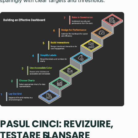
sparingly with clear targets and thresholds.
PASUL CINCI: REVIZUIRE,
TESTARE ȘI LANSARE