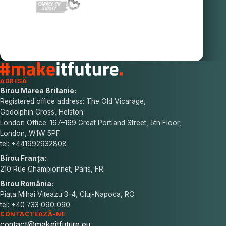
ADRESĂ
Birou Marea Britanie:
Registered office address: The Old Vicarage,
Godolphin Cross, Helston
London Office: 167–169 Great Portland Street, 5th Floor,
London, W1W 5PF
tel: +441992932808
Birou Franța:
210 Rue Championnet, Paris, FR
Birou România:
Piața Mihai Viteazu 3-4, Cluj-Napoca, RO
tel: +40 733 090 090
CONTACTEAZĂ-NE
contact@makeitfuture.eu