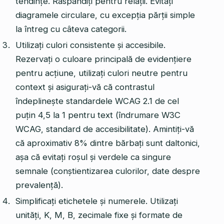
tendințe. Răspândiți pentru relații. Evitați
diagramele circulare, cu excepția părții simple
la întreg cu câteva categorii.
Utilizați culori consistente și accesibile.
Rezervați o culoare principală de evidențiere
pentru acțiune, utilizați culori neutre pentru
context și asigurați-vă că contrastul
îndeplinește standardele WCAG 2.1 de cel
puțin 4,5 la 1 pentru text (îndrumare W3C
WCAG, standard de accesibilitate). Amintiți-vă
că aproximativ 8% dintre bărbați sunt daltonici,
așa că evitați roșul și verdele ca singure
semnale (conștientizarea culorilor, date despre
prevalență).
Simplificați etichetele și numerele. Utilizați
unități, K, M, B, zecimale fixe și formate de