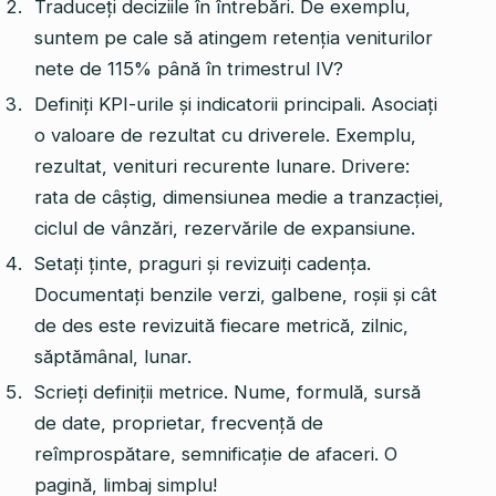
Traduceți deciziile în întrebări. De exemplu,
suntem pe cale să atingem retenția veniturilor
nete de 115% până în trimestrul IV?
Definiți KPI-urile și indicatorii principali. Asociați
o valoare de rezultat cu driverele. Exemplu,
rezultat, venituri recurente lunare. Drivere:
rata de câștig, dimensiunea medie a tranzacției,
ciclul de vânzări, rezervările de expansiune.
Setați ținte, praguri și revizuiți cadența.
Documentați benzile verzi, galbene, roșii și cât
de des este revizuită fiecare metrică, zilnic,
săptămânal, lunar.
Scrieți definiții metrice. Nume, formulă, sursă
de date, proprietar, frecvență de
reîmprospătare, semnificație de afaceri. O
pagină, limbaj simplu!