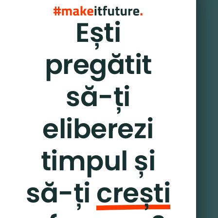
Ești
pregătit
să-ți
eliberezi
timpul și
să-ți
crești