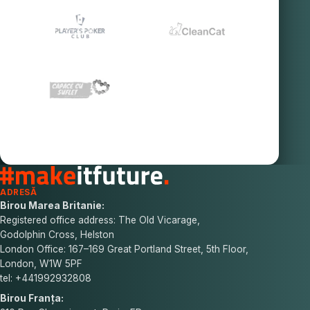
ADRESĂ
Birou Marea Britanie:
Registered office address: The Old Vicarage,
Godolphin Cross, Helston
London Office: 167–169 Great Portland Street, 5th Floor,
London, W1W 5PF
tel: +441992932808
Birou Franța: