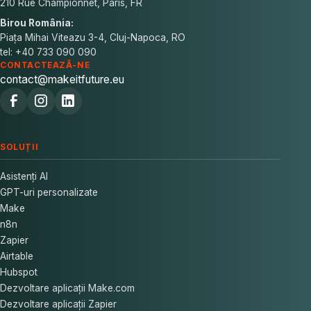
210 Rue Championnet, Paris, FR
Birou România:
Piața Mihai Viteazu 3-4, Cluj-Napoca, RO
tel: +40 733 090 090
CONTACTEAZĂ-NE
contact@makeitfuture.eu
SOLUȚII
Asistenți AI
GPT-uri personalizate
Make
n8n
Zapier
Airtable
Hubspot
Dezvoltare aplicații Make.com
Dezvoltare aplicații Zapier