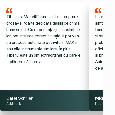
Tiberiu și MakeitFuture sunt o companie
Lucrez cu 
grozavă, foarte dedicată găsirii celor mai
simt noroc
bune soluții. Cu experiența și cunoștințele
fondatorul.
lor, pot înțelege corect situația și pot veni
și știu ce 
cu procese automate potrivite în MAKE
probleme, 
sau alte instrumente similare. În plus,
oficială es
Tiberiu este un om extraordinar cu care e
și probleme
o plăcere să lucrezi.
Automatiza
de afaceri.
Carel Schrier
Michaela
Addmark
Red Club