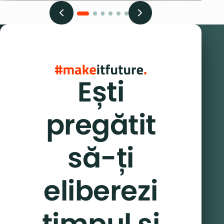
Ești
pregătit
să-ți
eliberezi
timpul și