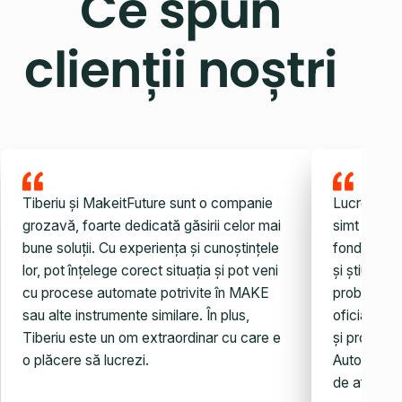
Ce spun
clienții noștri
Tiberiu și MakeitFuture sunt o companie
Lucrez cu 
grozavă, foarte dedicată găsirii celor mai
simt noroc
bune soluții. Cu experiența și cunoștințele
fondatorul.
lor, pot înțelege corect situația și pot veni
și știu ce 
cu procese automate potrivite în MAKE
probleme, 
sau alte instrumente similare. În plus,
oficială es
Tiberiu este un om extraordinar cu care e
și probleme
o plăcere să lucrezi.
Automatiza
de afaceri.