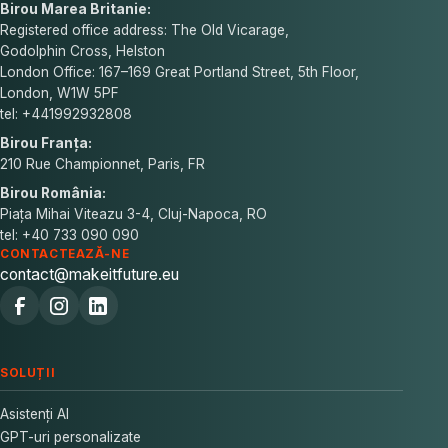
Birou Marea Britanie:
Registered office address: The Old Vicarage,
Godolphin Cross, Helston
London Office: 167–169 Great Portland Street, 5th Floor,
London, W1W 5PF
tel: +441992932808
Birou Franța:
210 Rue Championnet, Paris, FR
Birou România:
Piața Mihai Viteazu 3-4, Cluj-Napoca, RO
tel: +40 733 090 090
CONTACTEAZĂ-NE
contact@makeitfuture.eu
SOLUȚII
Asistenți AI
GPT-uri personalizate