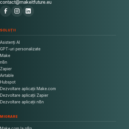
contact@makeitfuture.eu
SOLUȚII
Asistenți AI
GPT-uri personalizate
Make
n8n
Zapier
Airtable
Hubspot
Dezvoltare aplicații Make.com
Dezvoltare aplicații Zapier
Dezvoltare aplicații n8n
MIGRARE
Make.com la n8n