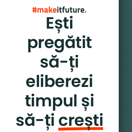
Ești
pregătit
să-ți
eliberezi
timpul și
să-ți
crești