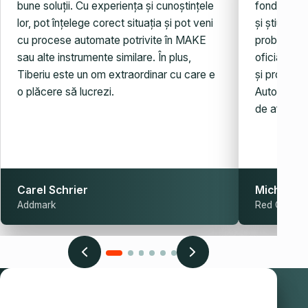
bune soluții. Cu experiența și cunoștințele
fondatorul.
lor, pot înțelege corect situația și pot veni
și știu ce 
cu procese automate potrivite în MAKE
probleme, 
sau alte instrumente similare. În plus,
oficială es
Tiberiu este un om extraordinar cu care e
și probleme
o plăcere să lucrezi.
Automatiza
de afaceri.
Carel Schrier
Michaela
Addmark
Red Club