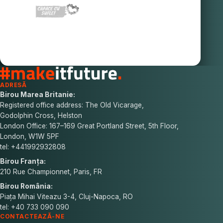
ADRESĂ
Birou Marea Britanie:
Registered office address: The Old Vicarage,
Godolphin Cross, Helston
London Office: 167–169 Great Portland Street, 5th Floor,
London, W1W 5PF
tel: +441992932808
Birou Franța:
210 Rue Championnet, Paris, FR
Birou România:
Piața Mihai Viteazu 3-4, Cluj-Napoca, RO
tel: +40 733 090 090
CONTACTEAZĂ-NE